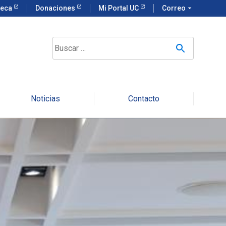
teca
Donaciones
Mi Portal UC
Correo
arrow_drop_down
Noticias
Contacto