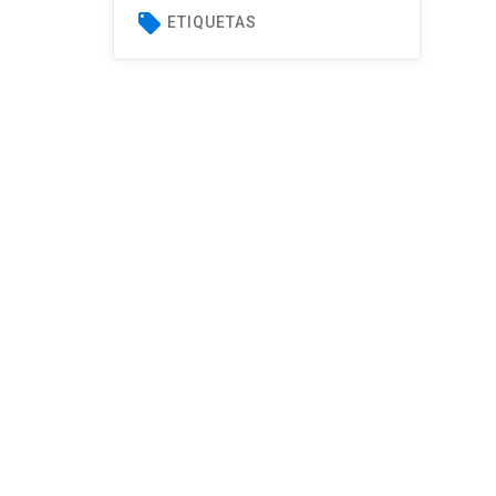
local_offer
ETIQUETAS