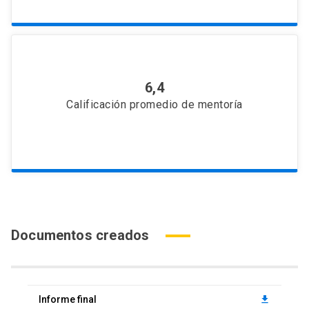
6,4
Calificación promedio de mentoría
Documentos creados
Informe final
download