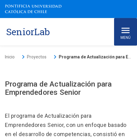
SeniorLab
MENÚ
ACCESOS DIRECTOS
keyboard_arrow_right
keyboard_arrow_right
Inicio
Proyectos
Programa de Actualización para Emprendedores Senior
Ir al Sitio de la UC
launch
Biblioteca
launch
Donaciones
launch
Mi Portal UC
launch
Correo
launch
Programa de Actualización para
Emprendedores Senior
Inicio
El programa de Actualización para
Conócenos
Emprendedores Senior, con un enfoque basado
Qué hacemos
en el desarrollo de competencias, consistió en