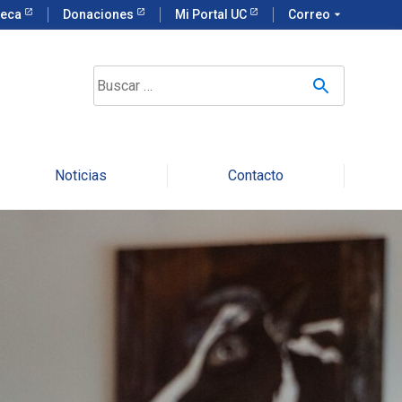
teca
Donaciones
Mi Portal UC
Correo
arrow_drop_down
Noticias
Contacto