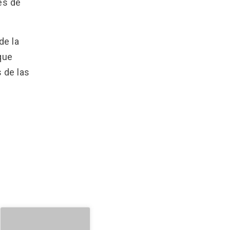
es de
de la
que
 de las