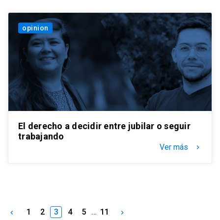
opinion
El derecho a decidir entre jubilar o seguir
trabajando
Ver más
keyboard_arrow_right
1
2
3
4
5
…
11
keyboard_arrow_left
keyboard_arrow_right