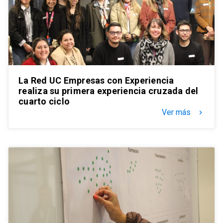
La Red UC Empresas con Experiencia
realiza su primera experiencia cruzada del
cuarto ciclo
Ver más
keyboard_arrow_right