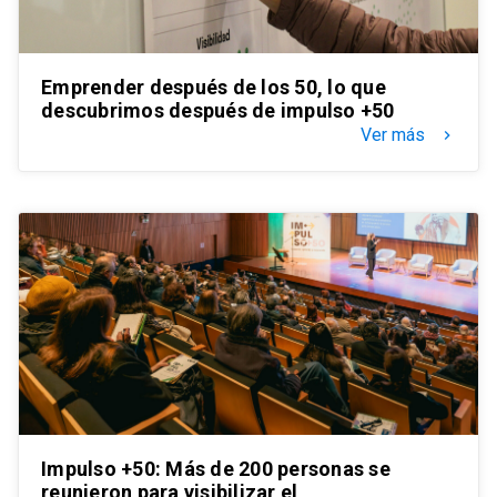
Emprender después de los 50, lo que
descubrimos después de impulso +50
Ver más
keyboard_arrow_right
Impulso +50: Más de 200 personas se
reunieron para visibilizar el