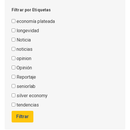
Filtrar por Etiquetas
Iniciativas
keyboard_arrow_down
economía plateada
Empresas con Experiencia
longevidad
Noticia
Publicaciones
noticias
Contacto
opinion
Opinión
Reportaje
seniorlab
silver economy
tendencias
Filtrar