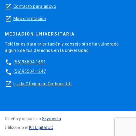
launch
Contacto para apoyo
launch
Más orientación
MEDIACIÓN UNIVERSITARIA
Teléfonos para orientación y consejo si se ha vulnerado
alguno de tus derechos en la universidad.
phone
(56)95504 1691
phone
(56)95504 1247
launch
Ir a la Oficina de Ombuds UC
Diseño y desarrollo
Skymedia
Utilizando el
Kit Digital UC