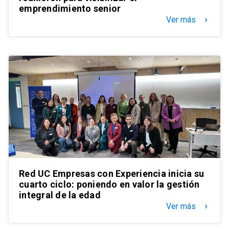
emprendimiento senior
Ver más
keyboard_arrow_right
Red UC Empresas con Experiencia inicia su
cuarto ciclo: poniendo en valor la gestión
integral de la edad
Ver más
keyboard_arrow_right