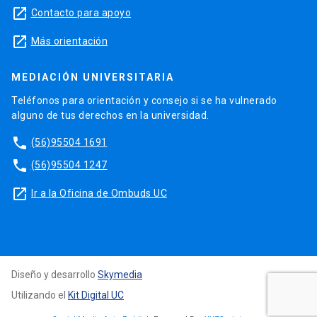
launch
Contacto para apoyo
launch
Más orientación
MEDIACIÓN UNIVERSITARIA
Teléfonos para orientación y consejo si se ha vulnerado
alguno de tus derechos en la universidad.
phone
(56)95504 1691
phone
(56)95504 1247
launch
Ir a la Oficina de Ombuds UC
Diseño y desarrollo
Skymedia
Utilizando el
Kit Digital UC