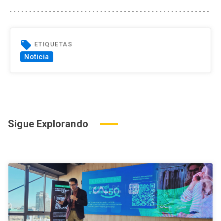
local_offer
ETIQUETAS
Noticia
Sigue Explorando