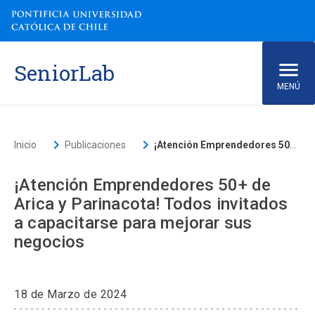
SeniorLab
MENÚ
ACCESOS DIRECTOS
keyboard_arrow_right
keyboard_arrow_right
Inicio
Publicaciones
¡Atención Emprendedores 50+ de Arica y Parinacota! Todos invitados a capacitarse para mejorar sus negocios
Ir al Sitio de la UC
launch
Biblioteca
launch
Donaciones
launch
Mi Portal UC
launch
Correo
launch
¡Atención Emprendedores 50+ de
Arica y Parinacota! Todos invitados
a capacitarse para mejorar sus
Inicio
negocios
Conócenos
18 de Marzo de 2024
Qué hacemos