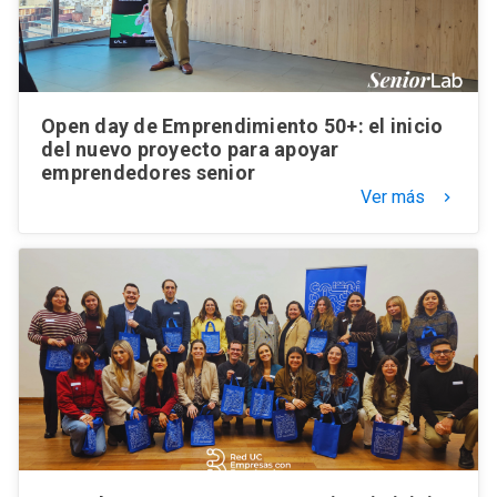
Open day de Emprendimiento 50+: el inicio
del nuevo proyecto para apoyar
emprendedores senior
Ver más
keyboard_arrow_right