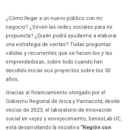
Iniciativas
keyboard_arrow_down
¿Cómo llegar a un nuevo público con mi
Empresas con Experiencia
negocio? ¿Sirven las redes sociales para mi
propuesta? ¿Quién podrá ayudarme a elaborar
Publicaciones
una estrategia de ventas? Todas preguntas
válidas y recurrentes que se hacen los y las
Contacto
emprendedoras, sobre todo cuando han
decidido iniciar sus proyectos sobre los 50
años.
Gracias al financiamiento otorgado por el
Gobierno Regional de Arica y Parinacota, desde
inicios de 2023, el laboratorio de innovación
social en vejez y envejecimiento, SeniorLab UC,
está desarrollando la iniciativa
“Región con