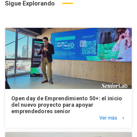
Sigue Explorando
Open day de Emprendimiento 50+: el inicio
del nuevo proyecto para apoyar
emprendedores senior
Ver más
keyboard_arrow_right