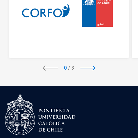
0
/
3