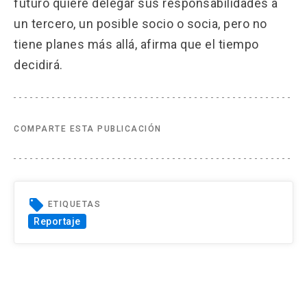
futuro quiere delegar sus responsabilidades a
un tercero, un posible socio o socia, pero no
tiene planes más allá, afirma que el tiempo
decidirá.
COMPARTE ESTA PUBLICACIÓN
local_offer
ETIQUETAS
Reportaje