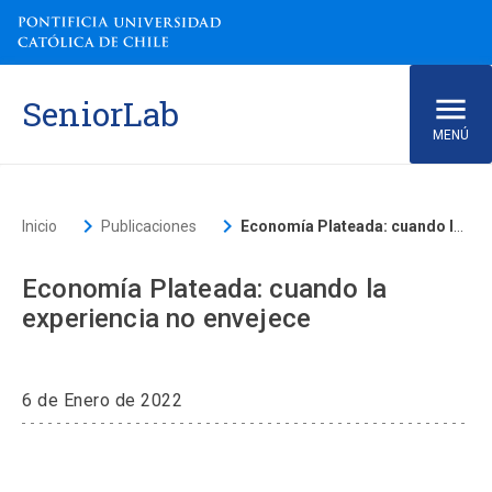
SeniorLab
MENÚ
ACCESOS DIRECTOS
keyboard_arrow_right
keyboard_arrow_right
Inicio
Publicaciones
Economía Plateada: cuando la experiencia no envejece
Ir al Sitio de la UC
launch
Biblioteca
launch
Donaciones
launch
Mi Portal UC
launch
Correo
launch
Economía Plateada: cuando la
experiencia no envejece
Inicio
6 de Enero de 2022
Conócenos
Qué hacemos