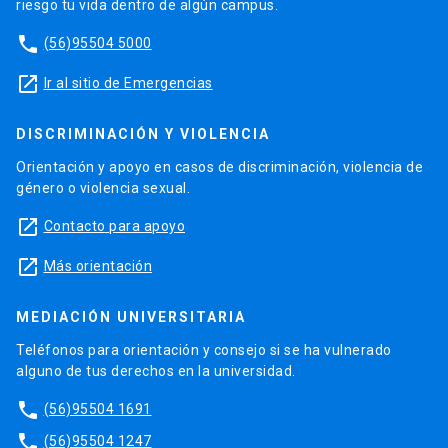
riesgo tu vida dentro de algún campus.
phone
(56)95504 5000
launch
Ir al sitio de Emergencias
DISCRIMINACIÓN Y VIOLENCIA
Orientación y apoyo en casos de discriminación, violencia de
género o violencia sexual.
launch
Contacto para apoyo
launch
Más orientación
MEDIACIÓN UNIVERSITARIA
Teléfonos para orientación y consejo si se ha vulnerado
alguno de tus derechos en la universidad.
phone
(56)95504 1691
phone
(56)95504 1247